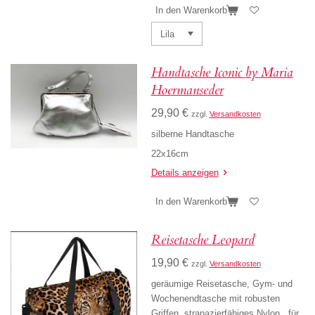
In den Warenkorb
Handtasche Iconic by Maria
Hoermanseder
29,90 €
zzgl.
Versandkosten
silberne Handtasche
22x16cm
Details anzeigen
In den Warenkorb
Reisetasche Leopard
19,90 €
zzgl.
Versandkosten
geräumige Reisetasche, Gym- und
Wochenendtasche mit robusten
Griffen, strapazierfähiges Nylon, für