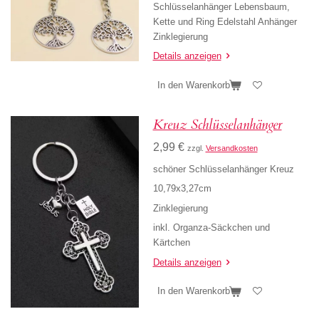
Schlüsselanhänger Lebensbaum,
Kette und Ring Edelstahl Anhänger
Zinklegierung
Details anzeigen
In den Warenkorb
Kreuz Schlüsselanhänger
2,99 €
zzgl.
Versandkosten
schöner Schlüsselanhänger Kreuz
10,79x3,27cm
Zinklegierung
inkl. Organza-Säckchen und
Kärtchen
Details anzeigen
In den Warenkorb