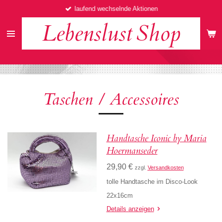
laufend wechselnde Aktionen
Zum
Hauptinhalt
Lebenslust
Shop
springen
Taschen / Accessoires
Handtasche Iconic by Maria
Hoermanseder
29,90 €
zzgl.
Versandkosten
tolle Handtasche im Disco-Look
22x16cm
Details anzeigen