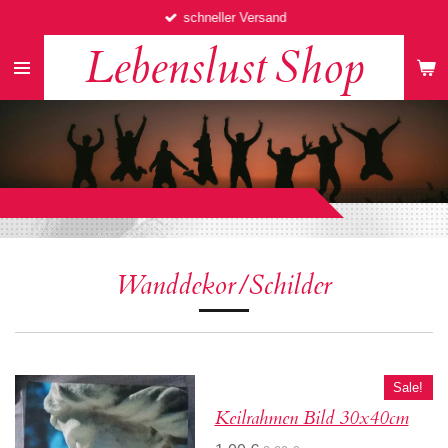
schneller Versand
Zum
Hauptinhalt
Lebenslust
Shop
springen
Wanddekor/Schilder
Sale!
Keilrahmen Bild 30x40cm