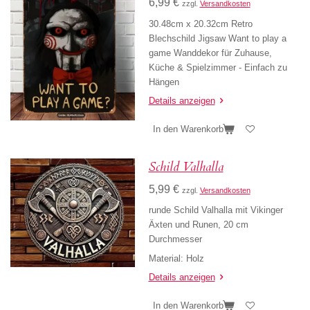
6,99 €
zzgl.
Versandkosten
30.48cm x 20.32cm Retro
Blechschild Jigsaw Want to play a
game Wanddekor für Zuhause,
Küche & Spielzimmer - Einfach zu
Hängen
Details anzeigen
In den Warenkorb
Schild Valhalla
5,99 €
zzgl.
Versandkosten
runde Schild Valhalla mit Vikinger
Äxten und Runen, 20 cm
Durchmesser
Material
:
Holz
Details anzeigen
In den Warenkorb