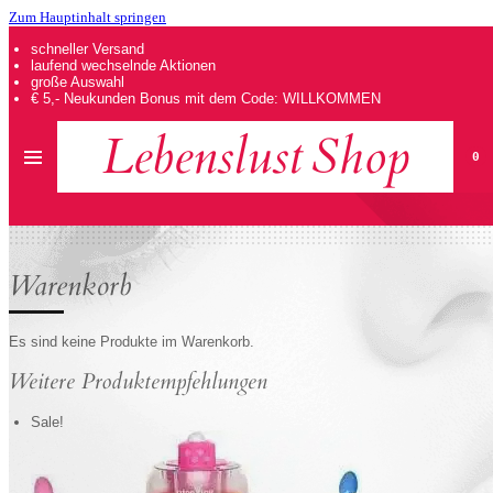
Zum Hauptinhalt springen
schneller Versand
laufend wechselnde Aktionen
große Auswahl
€ 5,- Neukunden Bonus mit dem Code: WILLKOMMEN
Lebenslust
Shop
0
Warenkorb
Es sind keine Produkte im Warenkorb.
Weitere Produktempfehlungen
Sale!