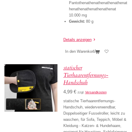
Pantothenathenathenathenathenat
henathenathenathenathenat
10.000 mg
Gewicht:
80 g
Details anzeigen
In den Warenkorb
statischer
Tierhaarentfernungs-
Handschuh
4,99 €
zzgl.
Versandkosten
statische Tierhaarentfernungs-
Handschuh, wiederverwendbar,
Doppelseitiger Fusselroller, leicht zu
waschen, für Sofa, Teppich, Möbel &
Kleidung - Katzen- & Hundehaare,
geeignet für Haustiere, Schlafzimmer