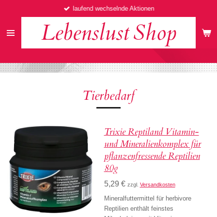
laufend wechselnde Aktionen
Zum
Hauptinhalt
Lebenslust
Shop
springen
Tierbedarf
Trixie Reptiland Vitamin-
und Mineralienkomplex für
pflanzenfressende Reptilien
80g
5,29 €
zzgl.
Versandkosten
Mineralfuttermittel für herbivore
Reptilien enthält feinstes