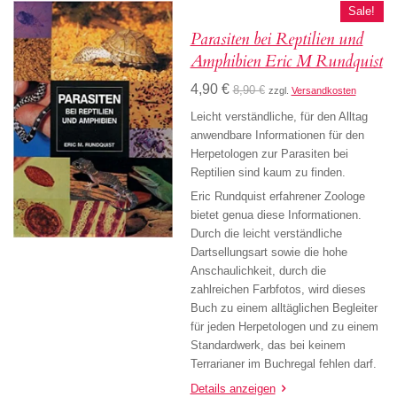
Sale!
Parasiten bei Reptilien und
Amphibien Eric M Rundquist
4,90 €
8,90 €
zzgl.
Versandkosten
Leicht verständliche, für den Alltag
anwendbare Informationen für den
Herpetologen zur Parasiten bei
Reptilien sind kaum zu finden.
Eric Rundquist erfahrener Zoologe
bietet genua diese Informationen.
Durch die leicht verständliche
Dartsellungsart sowie die hohe
Anschaulichkeit, durch die
zahlreichen Farbfotos, wird dieses
Buch zu einem alltäglichen Begleiter
für jeden Herpetologen und zu einem
Standardwerk, das bei keinem
Terrarianer im Buchregal fehlen darf.
Details anzeigen