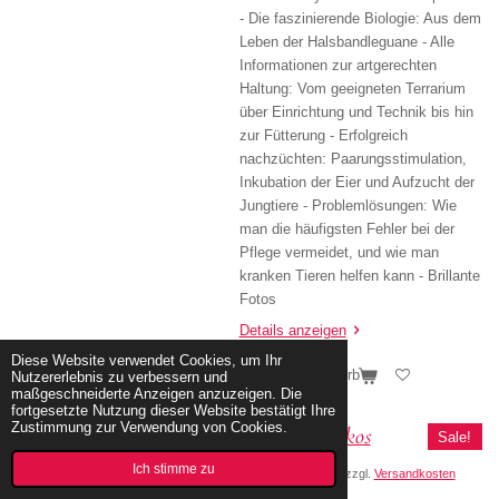
- Die faszinierende Biologie: Aus dem
Leben der Halsbandleguane - Alle
Informationen zur artgerechten
Haltung: Vom geeigneten Terrarium
über Einrichtung und Technik bis hin
zur Fütterung - Erfolgreich
nachzüchten: Paarungsstimulation,
Inkubation der Eier und Aufzucht der
Jungtiere - Problemlösungen: Wie
man die häufigsten Fehler bei der
Pflege vermeidet, und wie man
kranken Tieren helfen kann - Brillante
Fotos
Details anzeigen
Diese Website verwendet Cookies, um Ihr
In den Warenkorb
Nutzererlebnis zu verbessern und
maßgeschneiderte Anzeigen anzuzeigen. Die
fortgesetzte Nutzung dieser Website bestätigt Ihre
Zustimmung zur Verwendung von Cookies.
Dickfingergeckos
Sale!
Ich stimme zu
5,90 €
14,90 €
zzgl.
Versandkosten