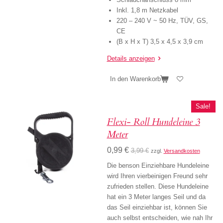
Inkl. 1,8 m Netzkabel
220 – 240 V ~ 50 Hz, TÜV, GS,
CE
(B x H x T) 3,5 x 4,5 x 3,9 cm
Details anzeigen
In den Warenkorb
Sale!
Flexi- Roll Hundeleine 3
Meter
0,99 €
3,99 €
zzgl.
Versandkosten
Die benson Einziehbare Hundeleine
wird Ihren vierbeinigen Freund sehr
zufrieden stellen.
Diese Hundeleine
hat ein 3 Meter langes
Seil
und da
das Seil einziehbar ist, können Sie
auch selbst entscheiden, wie nah Ihr