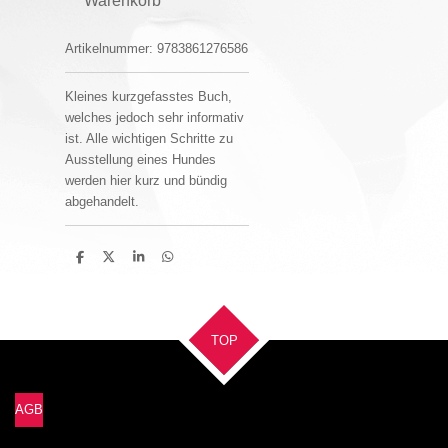
Warenkorb
Artikelnummer:
9783861276586
Kleines kurzgefasstes Buch,
welches jedoch sehr informativ
ist. Alle wichtigen Schritte zu
Ausstellung eines Hundes
werden hier kurz und bündig
abgehandelt.
T
T
T
T
e
e
e
e
i
i
i
i
l
l
l
l
e
e
e
e
n
n
n
n
TOP
AGB