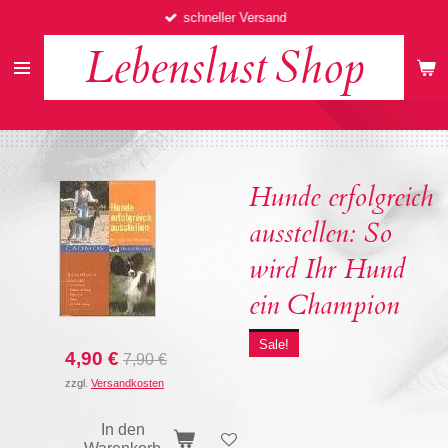
schneller Versand
Zum
Hauptinhalt
Lebenslust
Shop
springen
Hunde erfolgreich
ausstellen: So
wird Ihr Hund
ein Champion
Sale!
4,90 €
7,90 €
zzgl.
Versandkosten
In den