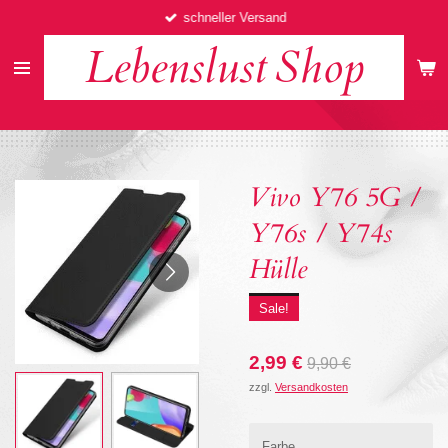
schneller Versand
Zum
Hauptinhalt
Lebenslust
Shop
springen
Vivo Y76 5G /
Y76s / Y74s
Hülle
Sale!
2,99 €
9,90 €
zzgl.
Versandkosten
Farbe