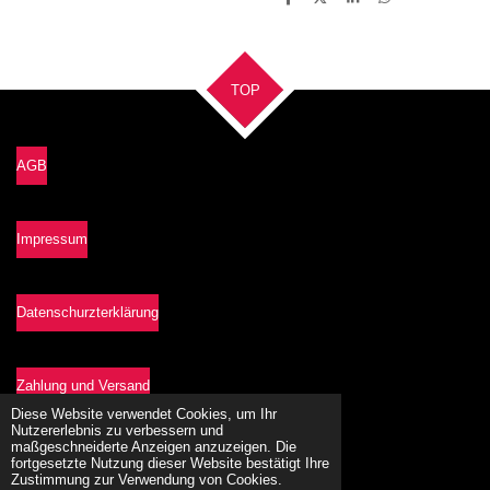
T
T
T
T
e
e
e
e
i
i
i
i
l
l
l
l
e
e
e
e
n
n
n
n
TOP
AGB
Impressum
Datenschurzterklärung
Zahlung und Versand
Diese Website verwendet Cookies, um Ihr
Nutzererlebnis zu verbessern und
maßgeschneiderte Anzeigen anzuzeigen. Die
Vetrag widerrufen
fortgesetzte Nutzung dieser Website bestätigt Ihre
Zustimmung zur Verwendung von Cookies.
© 2021 - 2026 lebenslust-shop