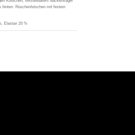
igen Körbchen, verstellbarem Nackenträger
s hinten. Rüschenhöschen mit festem
, Elastan 20 %