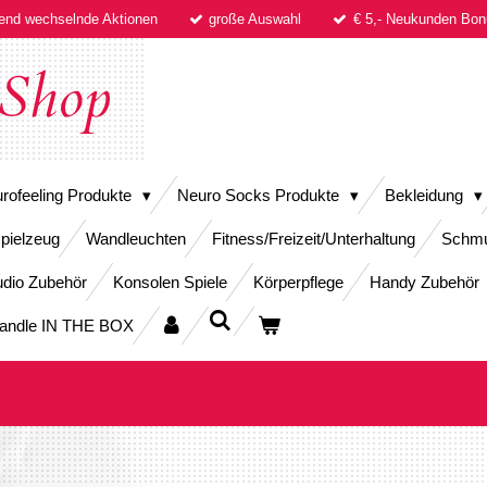
fend wechselnde Aktionen
große Auswahl
€ 5,- Neukunden B
Shop
rofeeling Produkte
Neuro Socks Produkte
Bekleidung
pielzeug
Wandleuchten
Fitness/Freizeit/Unterhaltung
Schm
dio Zubehör
Konsolen Spiele
Körperpflege
Handy Zubehör
andle IN THE BOX