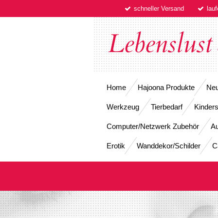
schneller Versand
lau
Zum
Hauptinhalt
springen
Lebenslust
Home
Hajoona Produkte
Neu
Werkzeug
Tierbedarf
Kinders
Computer/Netzwerk Zubehör
Au
Erotik
Wanddekor/Schilder
C