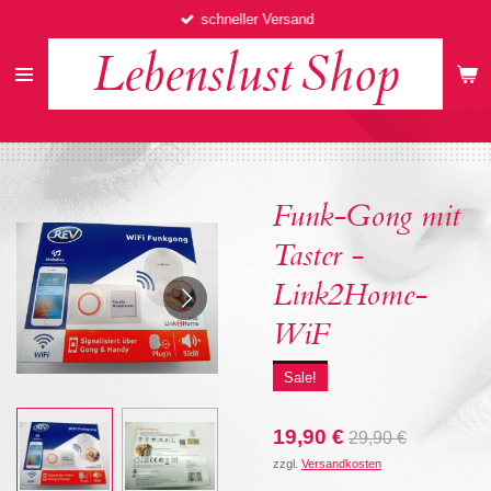
schneller Versand
Zum
Hauptinhalt
Lebenslust
Shop
springen
Funk-Gong mit
Taster -
Link2Home-
WiF
Sale!
19,90 €
29,90 €
zzgl.
Versandkosten