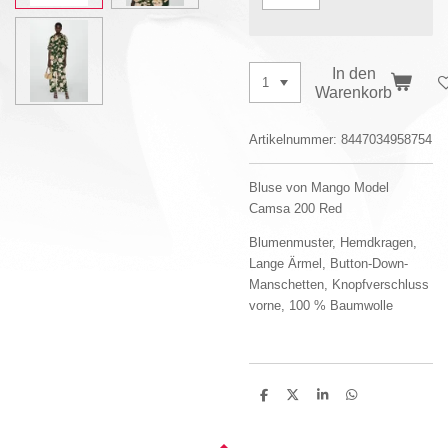
In den
Warenkorb
Artikelnummer:
8447034958754
Bluse von Mango Model
Camsa 200 Red
Blumenmuster, Hemdkragen,
Lange Ärmel, Button-Down-
Manschetten, Knopfverschluss
vorne, 100 % Baumwolle
T
T
T
T
e
e
e
e
i
i
i
i
l
l
l
l