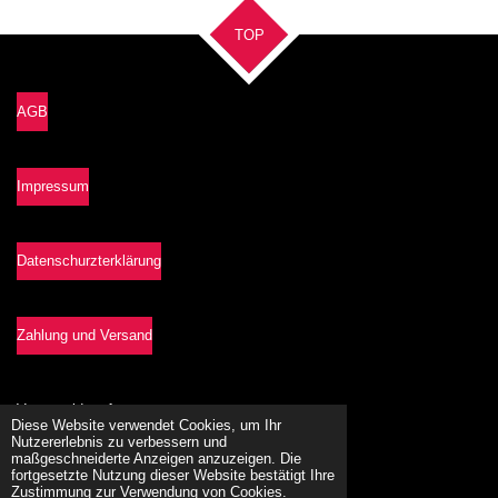
e
e
e
e
n
n
n
n
TOP
AGB
Impressum
Datenschurzterklärung
Zahlung und Versand
Vetrag widerrufen
Diese Website verwendet Cookies, um Ihr
© 2021 - 2026 lebenslust-shop
Nutzererlebnis zu verbessern und
maßgeschneiderte Anzeigen anzuzeigen. Die
Mit Unterstützung von
Webador
fortgesetzte Nutzung dieser Website bestätigt Ihre
Zustimmung zur Verwendung von Cookies.