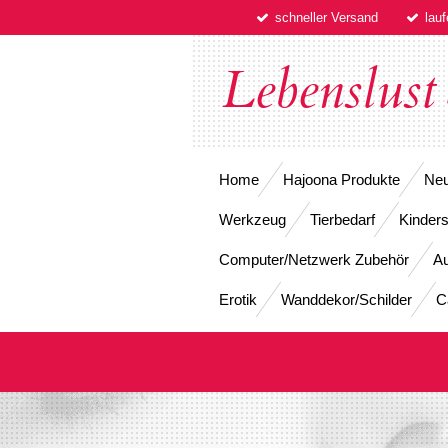
schneller Versand
lau
Zum
Hauptinhalt
springen
Lebenslust
Home
Hajoona Produkte
Neu
Werkzeug
Tierbedarf
Kinders
Computer/Netzwerk Zubehör
Au
Erotik
Wanddekor/Schilder
C