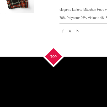
elegante karierte Mädchen Hose v
70% Polyester 26% Viskose 4% E
T
T
T
e
e
e
i
i
i
l
l
l
e
e
e
n
n
n
TOP