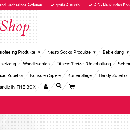
fend wechselnde Aktionen
große Auswahl
€ 5,- Neukunden B
Shop
rofeeling Produkte
Neuro Socks Produkte
Bekleidung
pielzeug
Wandleuchten
Fitness/Freizeit/Unterhaltung
Schm
dio Zubehör
Konsolen Spiele
Körperpflege
Handy Zubehör
andle IN THE BOX