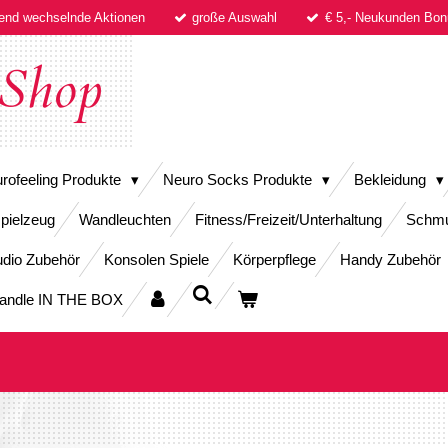
fend wechselnde Aktionen
große Auswahl
€ 5,- Neukunden B
Shop
rofeeling Produkte
Neuro Socks Produkte
Bekleidung
pielzeug
Wandleuchten
Fitness/Freizeit/Unterhaltung
Schm
dio Zubehör
Konsolen Spiele
Körperpflege
Handy Zubehör
andle IN THE BOX