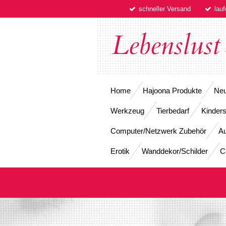
schneller Versand
lau
Zum
Hauptinhalt
springen
Lebenslust
Home
Hajoona Produkte
Neu
Werkzeug
Tierbedarf
Kinders
Computer/Netzwerk Zubehör
Au
Erotik
Wanddekor/Schilder
C