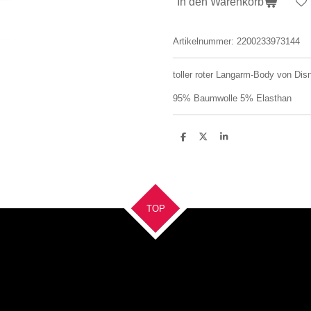
In den Warenkorb
Artikelnummer:
2200233973144
toller roter Langarm-Body von Dis
95% Baumwolle 5% Elasthan
T
T
T
e
e
e
i
i
i
l
l
l
e
e
e
n
n
n
TOP