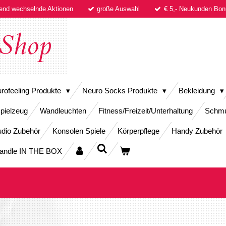
fend wechselnde Aktionen
große Auswahl
€ 5,- Neukunden B
Shop
rofeeling Produkte
Neuro Socks Produkte
Bekleidung
pielzeug
Wandleuchten
Fitness/Freizeit/Unterhaltung
Schm
dio Zubehör
Konsolen Spiele
Körperpflege
Handy Zubehör
andle IN THE BOX