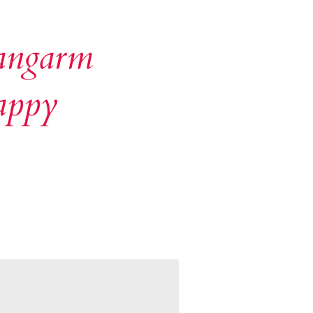
Langarm
appy