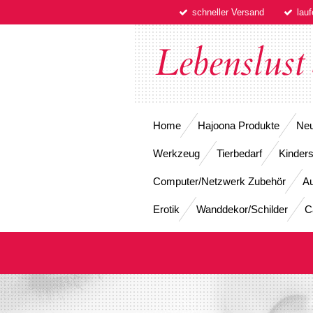
schneller Versand
lau
Zum
Hauptinhalt
springen
Lebenslust
Home
Hajoona Produkte
Neu
Werkzeug
Tierbedarf
Kinders
Computer/Netzwerk Zubehör
Au
Erotik
Wanddekor/Schilder
C