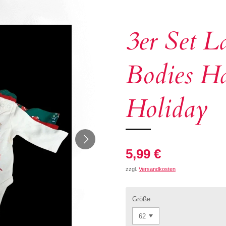
3er Set 
Bodies H
Holiday
5,99 €
zzgl.
Versandkosten
Größe