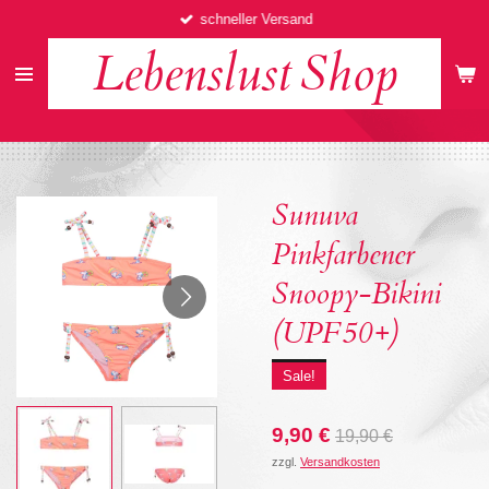
schneller Versand
Zum
Hauptinhalt
Lebenslust
Shop
springen
Sunuva
Pinkfarbener
Snoopy-Bikini
(UPF50+)
Sale!
9,90 €
19,90 €
zzgl.
Versandkosten