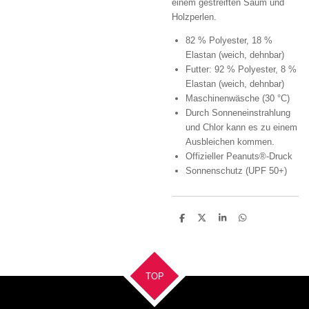
einem gestreiften Saum und
Holzperlen.
82 % Polyester, 18 %
Elastan (weich, dehnbar)
Futter: 92 % Polyester, 8 %
Elastan (weich, dehnbar)
Maschinenwäsche (30 °C)
Durch Sonneneinstrahlung
und Chlor kann es zu einem
Ausbleichen kommen.
Offizieller Peanuts®-Druck
Sonnenschutz (UPF 50+)
T
T
T
T
e
e
e
e
i
i
i
i
l
l
l
l
e
e
e
e
n
n
n
n
TOP