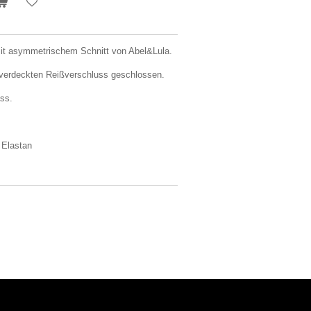
t asymmetrischem Schnitt von Abel&Lula.
 verdeckten Reißverschluss geschlossen.
ass.
 Elastan