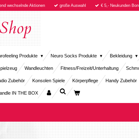
fend wechselnde Aktionen
große Auswahl
€ 5,- Neukunden B
Shop
rofeeling Produkte
Neuro Socks Produkte
Bekleidung
pielzeug
Wandleuchten
Fitness/Freizeit/Unterhaltung
Schm
dio Zubehör
Konsolen Spiele
Körperpflege
Handy Zubehör
andle IN THE BOX