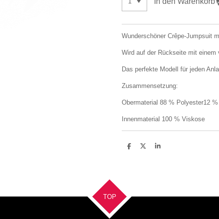
In den Warenkorb
Wunderschöner Crêpe-Jumpsuit mi
Wird auf der Rückseite mit einem
Das perfekte Modell für jeden Anl
Zusammensetzung:
Obermaterial 88 % Polyester12 %
Innenmaterial 100 % Viskose
T
T
T
e
e
e
i
i
i
l
l
l
e
e
e
n
n
n
TOP