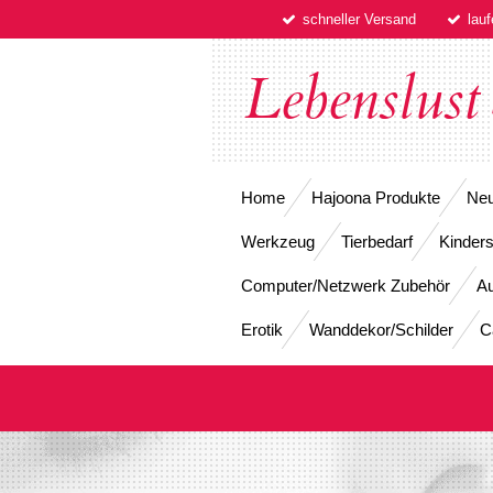
schneller Versand
lau
Zum
Hauptinhalt
springen
Lebenslust
Home
Hajoona Produkte
Neu
Werkzeug
Tierbedarf
Kinders
Computer/Netzwerk Zubehör
Au
Erotik
Wanddekor/Schilder
C