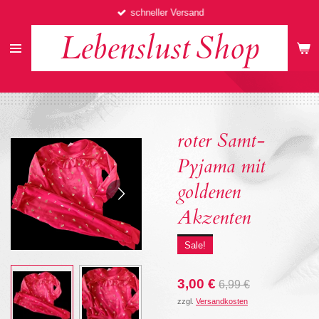
schneller Versand
Zum
Hauptinhalt
Lebenslust
Shop
springen
roter Samt-
Pyjama mit
goldenen
Akzenten
Sale!
3,00 €
6,99 €
zzgl.
Versandkosten