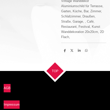
Vintage Wanddekor
Aluminiumschild für Terrasse,
Garten, Küche, Bar, Zimmer,
Schlafzimmer, Draußen,
Straße, Garage, , Café,
Restaurant, Festival, Kunst
Wanddekoration 20x20cm, 2D
Flach,
T
T
T
T
e
e
e
e
i
i
i
i
l
l
l
l
e
e
e
e
n
n
n
n
TOP
AGB
Impressum