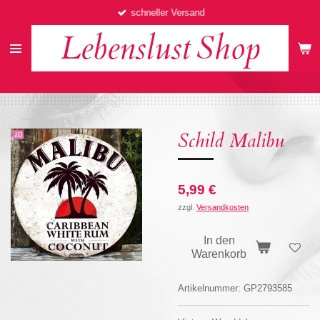
schneller Versand
Zum
Hauptinhalt
Lebenslust
Shop
springen
Schild Malibu
5,99 €
zzgl.
Versandkosten
In den
Warenkorb
Artikelnummer:
GP2793585