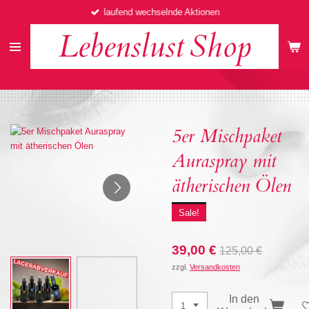
laufend wechselnde Aktionen
Zum
Hauptinhalt
Lebenslust
Shop
springen
5er Mischpaket
Auraspray mit
ätherischen Ölen
Sale!
39,00 €
125,00 €
zzgl.
Versandkosten
In den