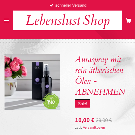
schneller Versand
Zum
Hauptinhalt
Lebenslust
Shop
springen
Auraspray mit
rein ätherischen
Ölen -
ABNEHMEN
Sale!
10,00 €
29,00 €
zzgl.
Versandkosten