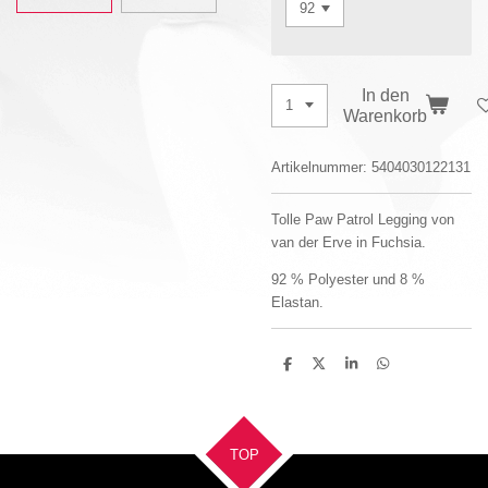
In den
Warenkorb
Artikelnummer:
5404030122131
Tolle Paw Patrol Legging von
van der Erve in Fuchsia.
92 % Polyester und 8 %
Elastan.
T
T
T
T
e
e
e
e
i
i
i
i
l
l
l
l
e
e
e
e
n
n
n
n
TOP