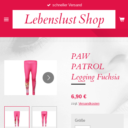
schneller Versand
Zum
Hauptinhalt
Lebenslust
Shop
springen
PAW
PATROL
Legging Fuchsia
6,90 €
zzgl.
Versandkosten
Größe