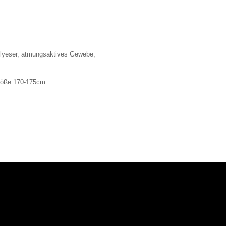
olyeser, atmungsaktives Gewebe,
röße 170-175cm