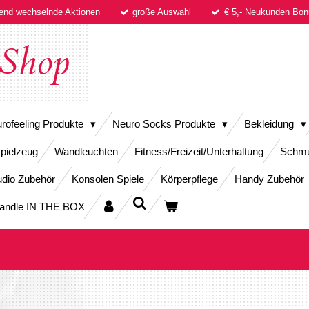
fend wechselnde Aktionen
große Auswahl
€ 5,- Neukunden B
Shop
rofeeling Produkte
Neuro Socks Produkte
Bekleidung
pielzeug
Wandleuchten
Fitness/Freizeit/Unterhaltung
Schm
dio Zubehör
Konsolen Spiele
Körperpflege
Handy Zubehör
andle IN THE BOX