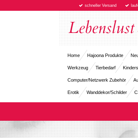
schneller Versand
lau
Zum
Hauptinhalt
springen
Lebenslust
Home
Hajoona Produkte
Neu
Werkzeug
Tierbedarf
Kinders
Computer/Netzwerk Zubehör
Au
Erotik
Wanddekor/Schilder
C