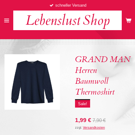
schneller Versand
Zum
Hauptinhalt
Lebenslust
Shop
springen
GRAND MAN
Herren
Baumwoll
Thermoshirt
Sale!
1,99 €
7,90 €
zzgl.
Versandkosten