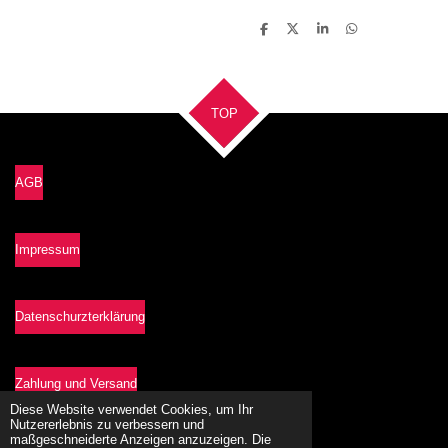
T
T
T
T
e
e
e
e
i
i
i
i
l
l
l
l
e
e
e
e
n
n
n
n
TOP
AGB
Impressum
Datenschurzterklärung
Zahlung und Versand
Diese Website verwendet Cookies, um Ihr
Nutzererlebnis zu verbessern und
maßgeschneiderte Anzeigen anzuzeigen. Die