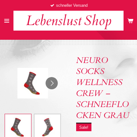
schneller Versand
Zum
Hauptinhalt
Lebenslust
Shop
springen
NEURO
SOCKS
WELLNESS
CREW –
SCHNEEFLO
CKEN GRAU
Sale!