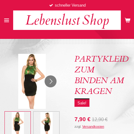
schneller Versand
Zum
Hauptinhalt
Lebenslust
Shop
springen
PARTYKLEID
ZUM
BINDEN AM
KRAGEN
Sale!
7,90 €
12,90 €
zzgl.
Versandkosten