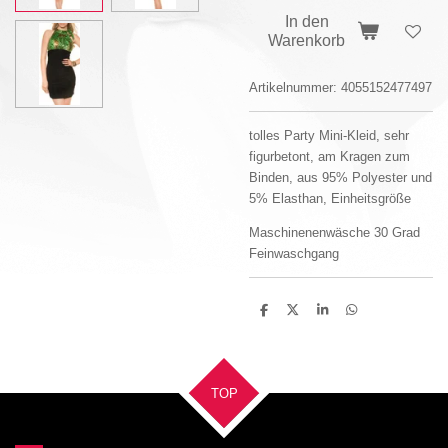
In den
Warenkorb
Artikelnummer:
4055152477497
tolles Party Mini-Kleid, sehr
figurbetont, am Kragen zum
Binden, aus 95% Polyester und
5% Elasthan, Einheitsgröße
Maschinenenwäsche 30 Grad
Feinwaschgang
T
T
T
T
e
e
e
e
i
i
i
i
l
l
l
l
e
e
e
e
n
n
n
n
TOP