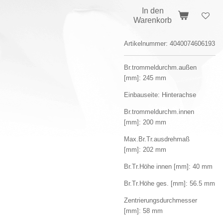
In den
Warenkorb
Artikelnummer:
4040074606193
Br.trommeldurchm.außen
[mm]:
245 mm
Einbauseite:
Hinterachse
Br.trommeldurchm.innen
[mm]:
200 mm
Max.Br.Tr.ausdrehmaß
[mm]:
202 mm
Br.Tr.Höhe innen [mm]:
40 mm
Br.Tr.Höhe ges. [mm]:
56.5 mm
Zentrierungsdurchmesser
[mm]:
58 mm