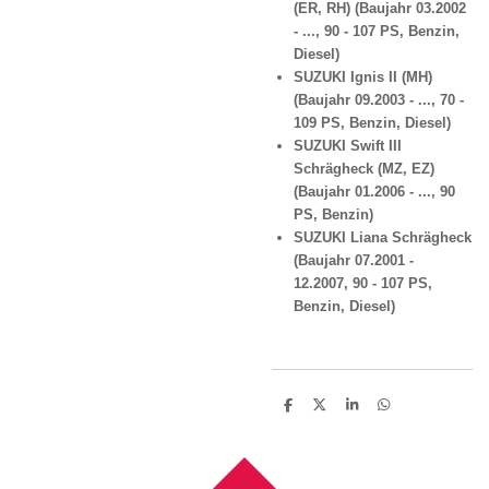
(ER, RH) (Baujahr 03.2002
- ..., 90 - 107 PS, Benzin,
Diesel)
SUZUKI Ignis II (MH)
(Baujahr 09.2003 - ..., 70 -
109 PS, Benzin, Diesel)
SUZUKI Swift III
Schrägheck (MZ, EZ)
(Baujahr 01.2006 - ..., 90
PS, Benzin)
SUZUKI Liana Schrägheck
(Baujahr
07.2001 -
12.2007,
90 - 107 PS,
Benzin, Diesel)
T
T
T
T
e
e
e
e
i
i
i
i
l
l
l
l
e
e
e
e
n
n
n
n