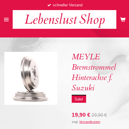
schneller Versand
Zum
Hauptinhalt
Lebenslust
Shop
springen
MEYLE
Bremstrommel
Hinterachse f.
Suzuki
Sale!
19,90 €
29,90 €
zzgl.
Versandkosten