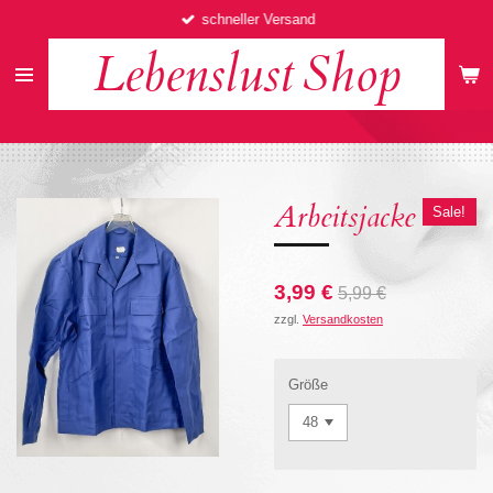
schneller Versand
Zum
Hauptinhalt
Lebenslust
Shop
springen
Arbeitsjacke
Sale!
3,99 €
5,99 €
zzgl.
Versandkosten
Größe